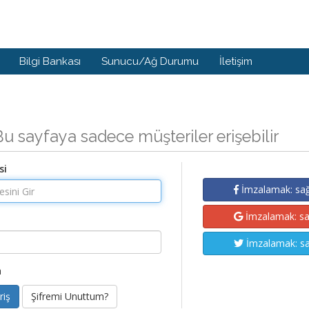
Bilgi Bankası
Sunucu/Ağ Durumu
İletişim
Bu sayfaya sadece müşteriler erişebilir
si
İmzalamak: sağ
İmzalamak: sa
İmzalamak: sa
a
Şifremi Unuttum?