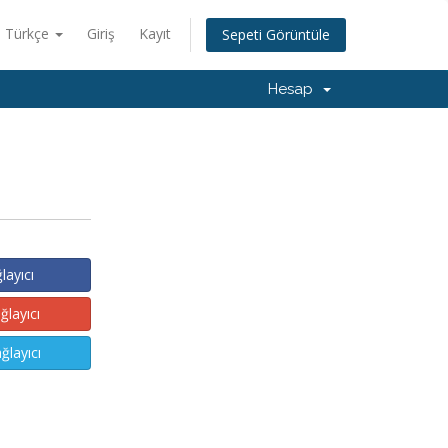
Türkçe
Giriş
Kayıt
Sepeti Görüntüle
Hesap
layıcı
ğlayıcı
ğlayıcı