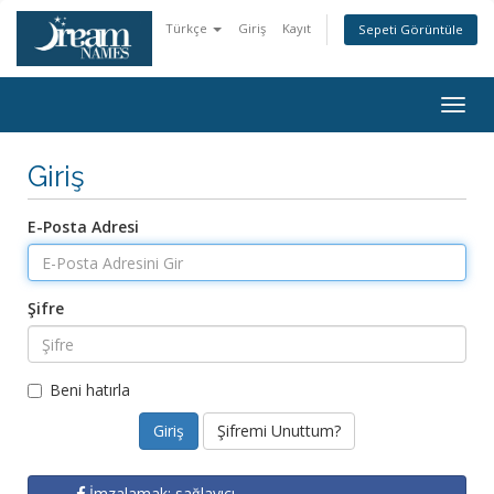
Türkçe
Giriş
Kayıt
Sepeti Görüntüle
Togg
navig
Giriş
E-Posta Adresi
Şifre
Beni hatırla
Şifremi Unuttum?
İmzalamak: sağlayıcı